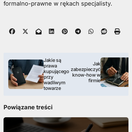
formalno-prawne w rękach specjalisty.
N
Jakie są
Jak
prawa
a
zabezpieczyć
kupującego
know-how w
przy
w
firmie
wadliwym
towarze
i
g
Powiązane treści
a
c