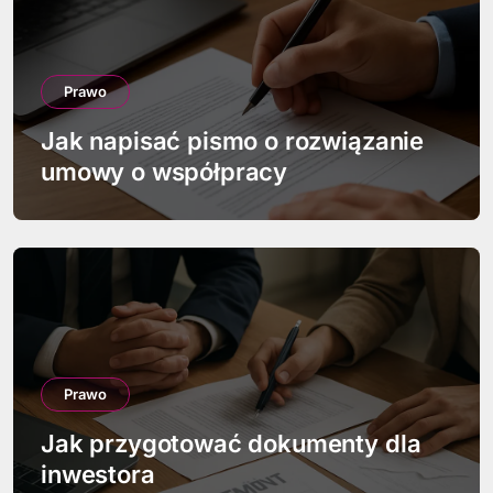
j
a
Prawo
w
Jak napisać pismo o rozwiązanie
p
umowy o współpracy
i
s
u
Prawo
Jak przygotować dokumenty dla
inwestora