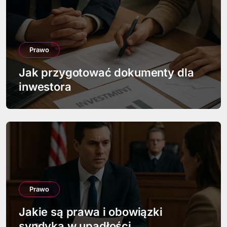
c
j
a
Prawo
w
Jak przygotować dokumenty dla
p
inwestora
i
s
u
Prawo
Jakie są prawa i obowiązki
syndyka w upadłości