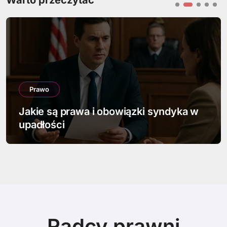
Warto przeczytać
Prawo
Jak napisać pismo w sprawie
spadkowej
Radcy prawni