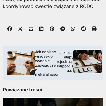
koordynować kwestie związane z RODO.
N
Jak napisać
Jakie są
wniosek o
etapy
a
wydanie
rejestracji
zaświadczenia
spółki z
w
o
o.o.
niekaralności
i
g
Powiązane treści
a