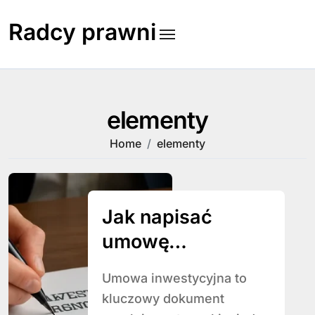
Skip
to
Radcy prawni
content
elementy
Home
elementy
Jak napisać
umowę
inwestycyjną
Umowa inwestycyjna to
kluczowy dokument