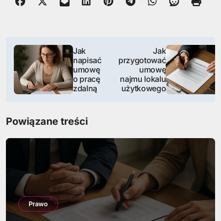
N
Jak
Jak
napisać
przygotować
a
umowę
umowę
o pracę
najmu lokalu
w
zdalną
użytkowego
i
Powiązane treści
g
a
c
j
a
Prawo