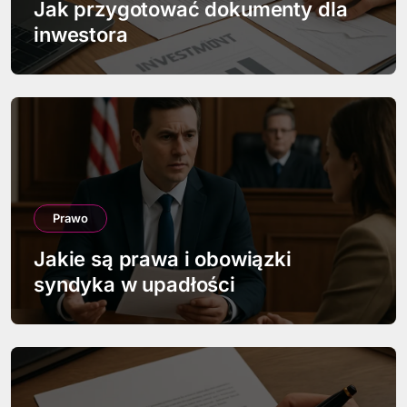
w
Jak przygotować dokumenty dla
inwestora
p
i
s
u
Prawo
Jakie są prawa i obowiązki
syndyka w upadłości