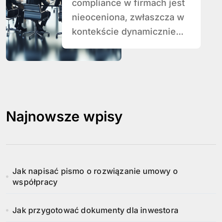
compliance w
compliance w firmach jest
firmach.
nieoceniona, zwłaszcza w
kontekście dynamicznie...
Najnowsze wpisy
Jak napisać pismo o rozwiązanie umowy o
współpracy
Jak przygotować dokumenty dla inwestora