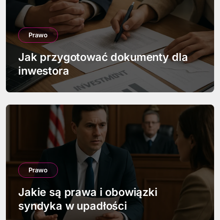
j
a
Prawo
w
Jak przygotować dokumenty dla
p
inwestora
i
s
u
Prawo
Jakie są prawa i obowiązki
syndyka w upadłości