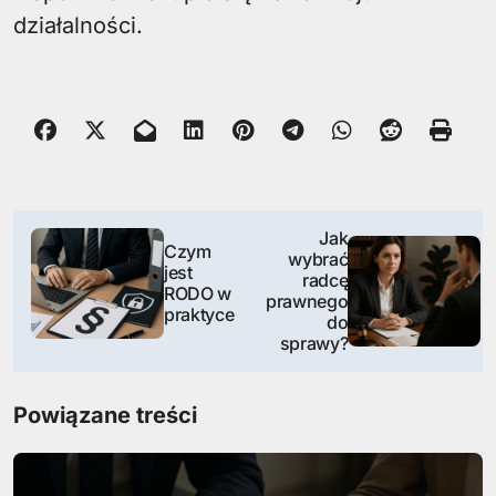
działalności.
N
Jak
Czym
wybrać
a
jest
radcę
RODO w
prawnego
w
praktyce
do
sprawy?
i
g
Powiązane treści
a