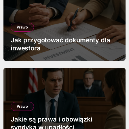
c
j
a
Prawo
w
Jak przygotować dokumenty dla
p
inwestora
i
s
u
Prawo
Jakie są prawa i obowiązki
syndyka w upadłości