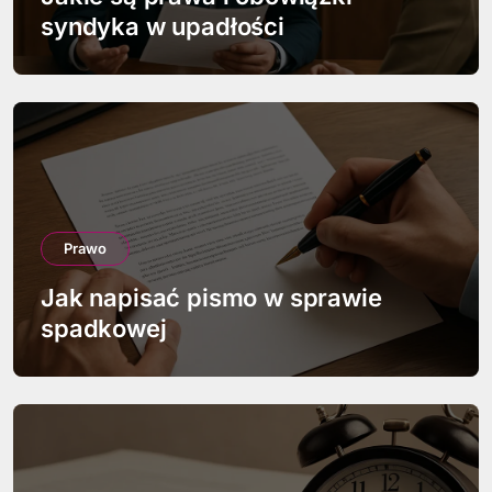
p
syndyka w upadłości
i
s
u
Prawo
Jak napisać pismo w sprawie
spadkowej