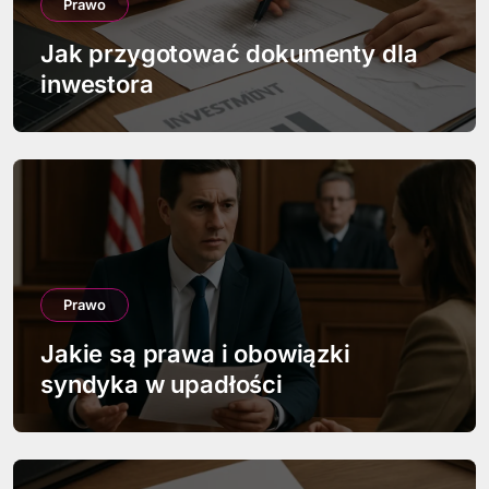
a
Prawo
w
Jak przygotować dokumenty dla
inwestora
p
i
s
u
Prawo
Jakie są prawa i obowiązki
syndyka w upadłości