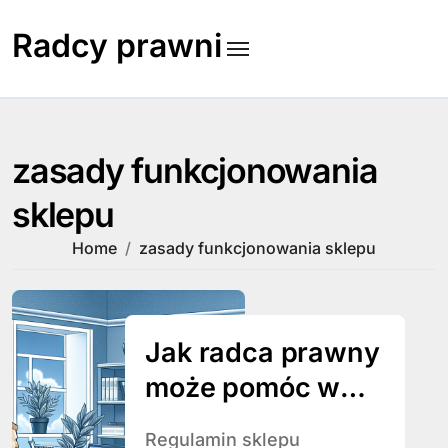
Skip
to
Radcy prawni
content
zasady funkcjonowania
sklepu
Home
zasady funkcjonowania sklepu
Jak radca prawny
może pomóc w
przygotowaniu
Regulamin sklepu