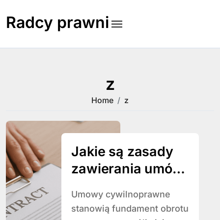
Skip
to
Radcy prawni
content
z
Home
z
Jakie są zasady
zawierania umów
cywilnoprawnych
Umowy cywilnoprawne
stanowią fundament obrotu