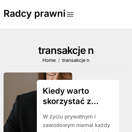
Skip
to
Radcy prawni
content
transakcje n
Home
transakcje n
Kiedy warto
skorzystać z
pomocy radcy
W życiu prywatnym i
prawnego
zawodowym niemal każdy