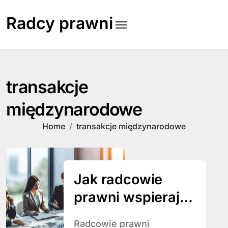
Skip
to
Radcy prawni
content
transakcje
międzynarodowe
Home
transakcje międzynarodowe
Jak radcowie
prawni wspierają
klientów w
Radcowie prawni