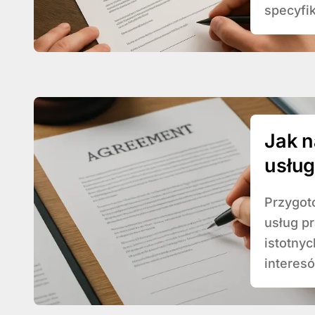
specyfik
Jak 
usłu
Przygotowanie profesjonalnej umowy o świadczenie
usług p
istotny
interesó