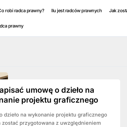
Co robi radca prawny?
Ilu jest radców prawnych
Jak zos
adca prawny
apisać umowę o dzieło na
anie projektu graficznego
 zostać przygotowana z uwzględnieniem