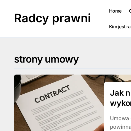
Skip
to
Home
Radcy prawni
content
Kim jest r
strony umowy
Jak n
wykon
Umowa o dzieło na wykonanie projektu graficznego
powinna