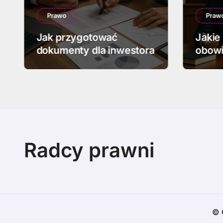
Prawo
Praw
Jak przygotować
Jakie
dokumenty dla inwestora
obowi
upadł
Radcy prawni
© 