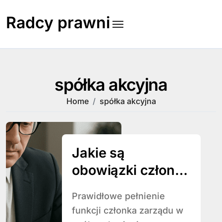
Skip
to
Radcy prawni
content
spółka akcyjna
Home
spółka akcyjna
Jakie są
obowiązki członka
zarządu w spółce
Prawidłowe pełnienie
akcyjnej
funkcji członka zarządu w