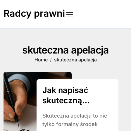
Skip
to
Radcy prawni
content
skuteczna apelacja
Home
skuteczna apelacja
Jak napisać
skuteczną
apelację
Skuteczna apelacja to nie
tylko formalny środek