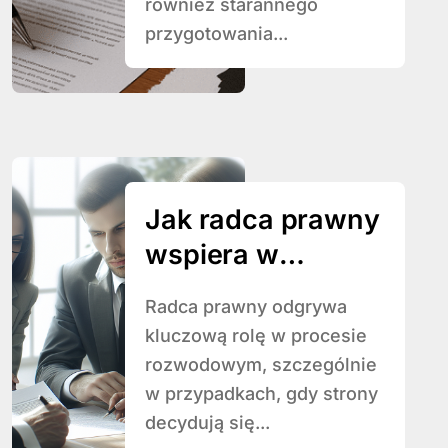
również starannego
przygotowania...
Jak radca prawny
wspiera w
sprawach
Radca prawny odgrywa
rozwodowych bez
kluczową rolę w procesie
orzekania o
rozwodowym, szczególnie
winie?
w przypadkach, gdy strony
decydują się...