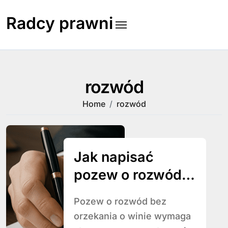
Skip
to
Radcy prawni
content
rozwód
Home
rozwód
Jak napisać
pozew o rozwód
bez orzekania o
Pozew o rozwód bez
winie
orzekania o winie wymaga