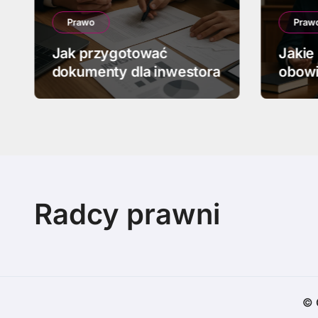
Prawo
Praw
Jak przygotować
Jakie
dokumenty dla inwestora
obowi
upadł
Radcy prawni
© 