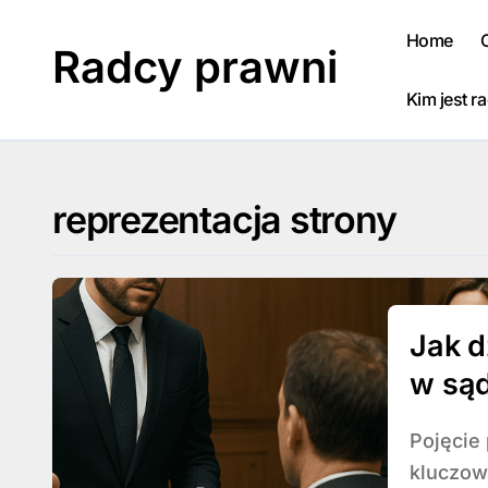
Skip
to
Home
Radcy prawni
content
Kim jest r
reprezentacja strony
Jak d
w sąd
Pojęcie pełnomocnika procesowego odgrywa
kluczow