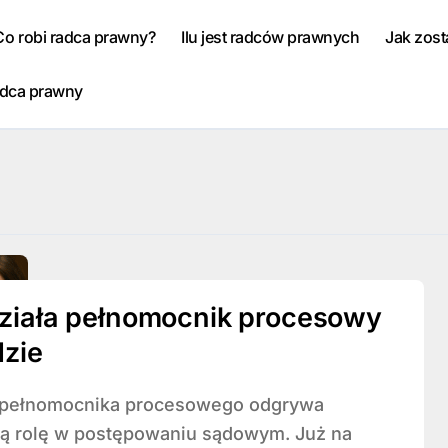
Co robi radca prawny?
Ilu jest radców prawnych
Jak zos
adca prawny
ziała pełnomocnik procesowy
zie
ą rolę w postępowaniu sądowym. Już na