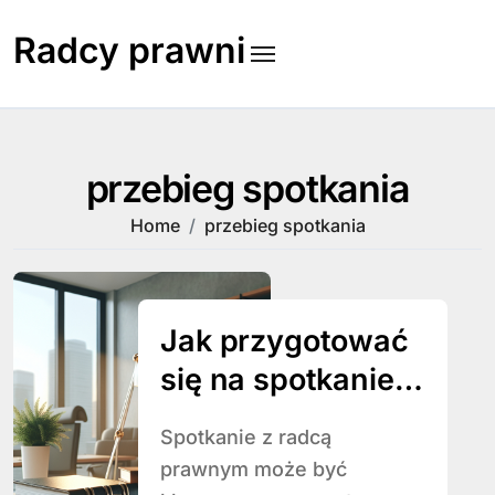
Skip
to
Radcy prawni
content
przebieg spotkania
Home
przebieg spotkania
Jak przygotować
się na spotkanie z
radcą prawnym?
Spotkanie z radcą
prawnym może być