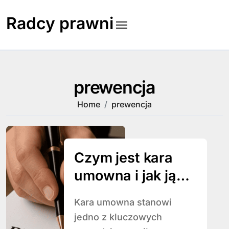
Skip
to
Radcy prawni
content
prewencja
Home
prewencja
Czym jest kara
umowna i jak ją
stosować
Kara umowna stanowi
jedno z kluczowych