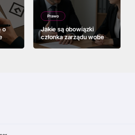
Prawo
 o
Jakie są obowiązki
e
członka zarządu wobec
go
wspólników