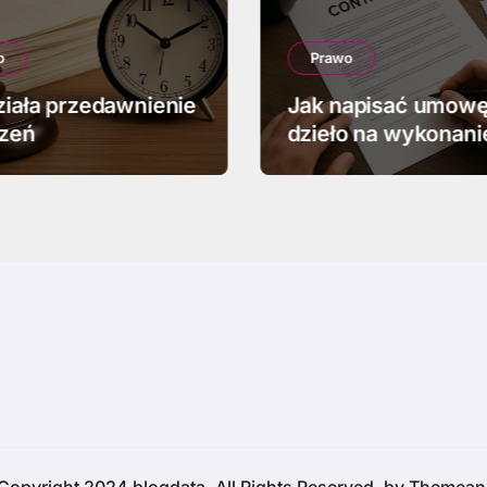
o
Prawo
ziała przedawnienie
Jak napisać umowę
zeń
dzieło na wykonani
projektu graficzne