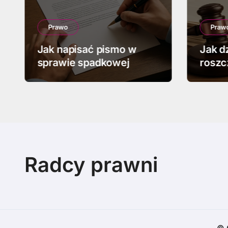
Prawo
Praw
Jak napisać pismo w
Jak d
sprawie spadkowej
roszc
Radcy prawni