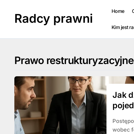
Skip
to
Home
Radcy prawni
content
Kim jest r
Prawo restrukturyzacyjne
Jak d
poje
Postępowanie pojednawcze stanowi alternatywę
wobec f