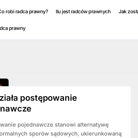
Co robi radca prawny?
Ilu jest radców prawnych
Jak zos
adca prawny
ziała postępowanie
dnawcze
ormalnych sporów sądowych, ukierunkowaną