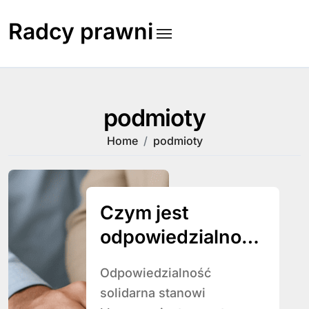
Skip
to
Radcy prawni
content
podmioty
Home
podmioty
Czym jest
odpowiedzialność
solidarna
Odpowiedzialność
solidarna stanowi