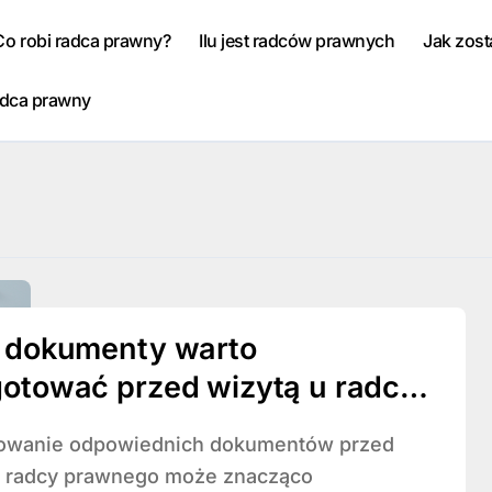
Co robi radca prawny?
Ilu jest radców prawnych
Jak zos
adca prawny
e dokumenty warto
otować przed wizytą u radcy
nego?
u radcy prawnego może znacząco