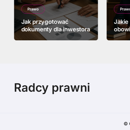
Prawo
Praw
Jak przygotować
Jakie
dokumenty dla inwestora
obowi
upadł
Radcy prawni
© 