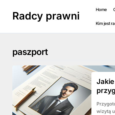
Skip
to
Home
Radcy prawni
content
Kim jest r
paszport
Jaki
przyg
praw
Przygotowanie odpowiednich dokumentów przed
wizytą 