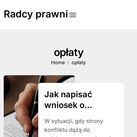
Skip
to
Radcy prawni
content
opłaty
Home
opłaty
Jak napisać
wniosek o
zawezwanie do
W sytuacji, gdy strony
próby ugodowej
konfliktu dążą do