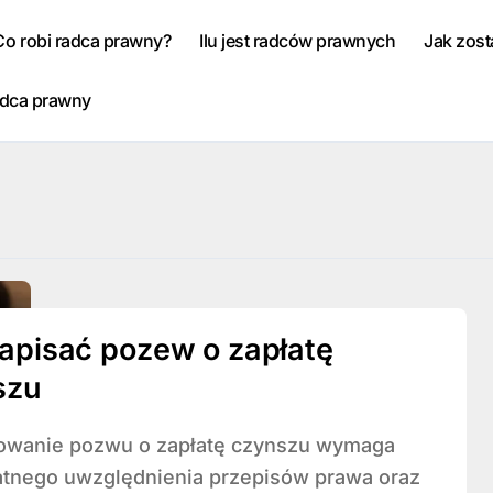
Co robi radca prawny?
Ilu jest radców prawnych
Jak zos
adca prawny
apisać pozew o zapłatę
szu
atnego uwzględnienia przepisów prawa oraz