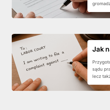
gromadz
Jak n
Przygotowanie właściwie skonstruowanej skargi do
sądu pr
lecz tak