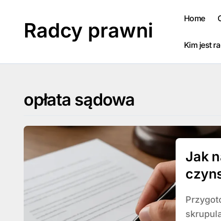
Skip
to
Home
Radcy prawni
content
Kim jest r
opłata sądowa
Jak n
czyn
Przygotowanie pozwu o zapłatę czynszu wymaga
skrupul