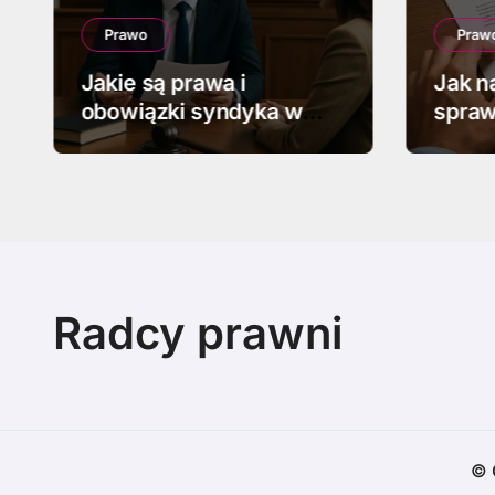
Prawo
Praw
Jakie są prawa i
Jak n
obowiązki syndyka w
spraw
upadłości
Radcy prawni
© 