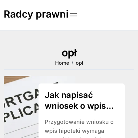
Skip
to
Radcy prawni
content
opł
Home
opł
Jak napisać
wniosek o wpis
hipoteki
Przygotowanie wniosku o
wpis hipoteki wymaga