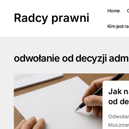
Skip
to
Home
Radcy prawni
content
Kim jest r
odwołanie od decyzji admi
Jak n
od de
Odwołanie od decyzji administracyjnej stanowi
kluczow