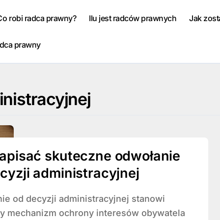
Co robi radca prawny?
Ilu jest radców prawnych
Jak zos
adca prawny
nistracyjnej
apisać skuteczne odwołanie
cyzji administracyjnej
y mechanizm ochrony interesów obywatela