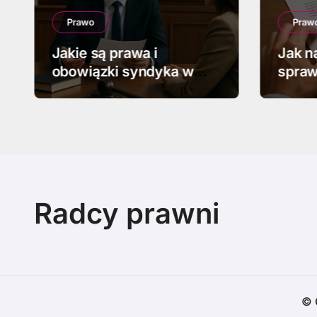
Prawo
Praw
Jakie są prawa i
Jak n
obowiązki syndyka w
spraw
upadłości
Radcy prawni
© 