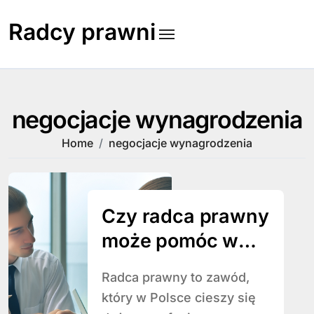
Skip
to
Radcy prawni
content
negocjacje wynagrodzenia
Home
negocjacje wynagrodzenia
Czy radca prawny
może pomóc w
negocjacjach
Radca prawny to zawód,
wynagrodzenia?
który w Polsce cieszy się