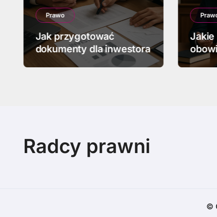
Prawo
Praw
Jak przygotować
Jakie
dokumenty dla inwestora
obowi
upadł
Radcy prawni
© 