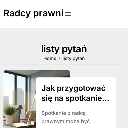
Skip
to
Radcy prawni
content
listy pytań
Home
listy pytań
Jak przygotować
się na spotkanie z
radcą prawnym?
Spotkanie z radcą
prawnym może być