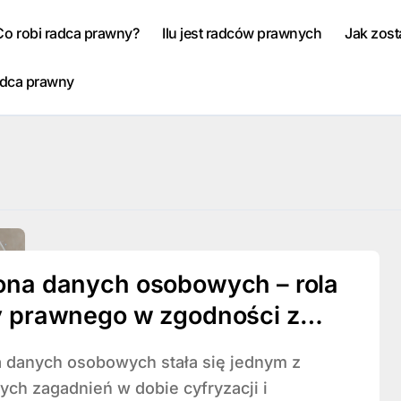
Co robi radca prawny?
Ilu jest radców prawnych
Jak zos
adca prawny
ona danych osobowych – rola
y prawnego w zgodności z
.
ych zagadnień w dobie cyfryzacji i