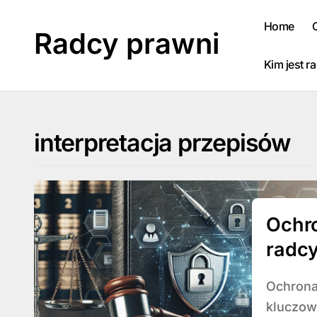
Skip
to
Home
Radcy prawni
content
Kim jest r
interpretacja przepisów
Ochr
radc
RODO
Ochrona danych osobowych stała się jednym z
kluczow