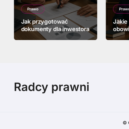
Prawo
Praw
Jak przygotować
Jakie
dokumenty dla inwestora
obowi
upadł
Radcy prawni
© 