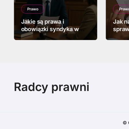
Prawo
Praw
Jakie są prawa i
Jak n
obowiązki syndyka w
spraw
upadłości
Radcy prawni
© 