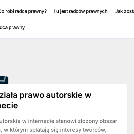
Co robi radca prawny?
Ilu jest radców prawnych
Jak zos
adca prawny
ziała prawo autorskie w
necie
i, w którym splatają się interesy twórców,