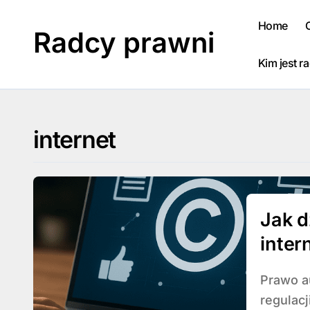
Skip
to
Home
Radcy prawni
content
Kim jest r
internet
Jak d
inter
Prawo autorskie w internecie stanowi złożony obszar
regulacj