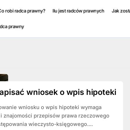
Co robi radca prawny?
Ilu jest radców prawnych
Jak zos
adca prawny
apisać wniosek o wpis hipoteki
i i znajomości przepisów prawa rzeczowego
stępowania wieczysto-księgowego....