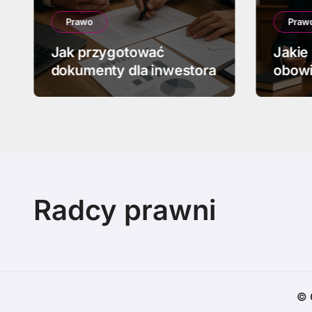
Prawo
Praw
Jak przygotować
Jakie
dokumenty dla inwestora
obowi
upadł
Radcy prawni
© 