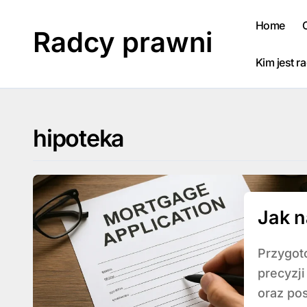
Skip
to
Home
Radcy prawni
content
Kim jest r
hipoteka
Jak n
Przygotowanie wniosku o wpis hipoteki wymaga
precyzj
oraz po