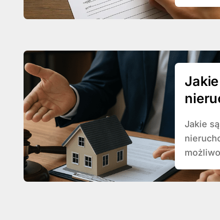
Jakie
nier
Jakie są prawa właściciela nieruchomości Posiadając
nieruch
możliwoś