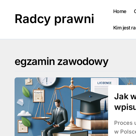
Skip
to
Home
Radcy prawni
content
Kim jest r
egzamin zawodowy
Jak w
wpisu
Proces uzyskiwania wpisu na listę radców prawnych
w Polsc