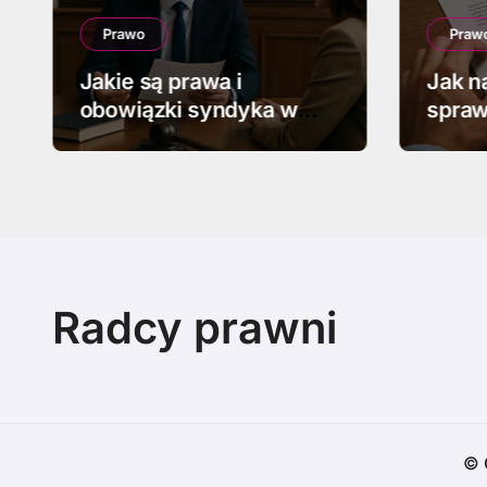
Prawo
Praw
Jakie są prawa i
Jak n
obowiązki syndyka w
spraw
upadłości
Radcy prawni
© 