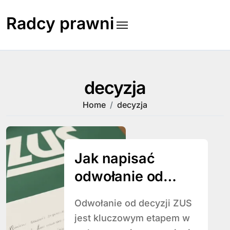
Skip
to
Radcy prawni
content
decyzja
Home
decyzja
Jak napisać
odwołanie od
decyzji ZUS
Odwołanie od decyzji ZUS
jest kluczowym etapem w