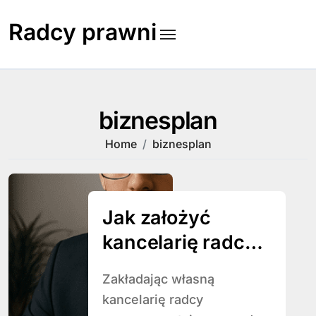
Skip
to
Radcy prawni
content
biznesplan
Home
biznesplan
Jak założyć
kancelarię radcy
prawnego
Zakładając własną
kancelarię radcy