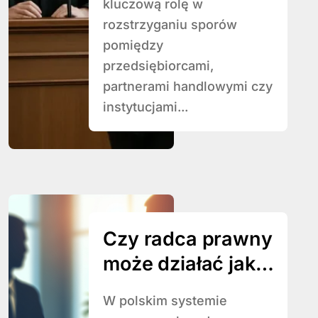
kluczową rolę w
rozstrzyganiu sporów
pomiędzy
przedsiębiorcami,
partnerami handlowymi czy
instytucjami...
Czy radca prawny
może działać jako
arbiter w
W polskim systemie
sporach?