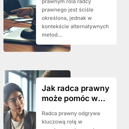
prawnym rola radcy
prawnego jest ściśle
określona, jednak w
kontekście alternatywnych
metod...
Jak radca prawny
może pomóc w
sporach z
Radca prawny odgrywa
pracodawcą?
kluczową rolę w