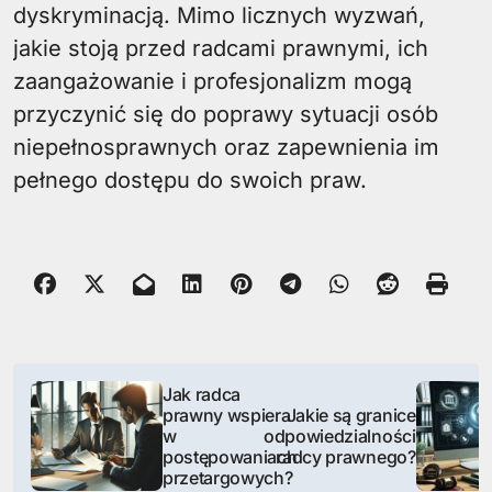
dyskryminacją. Mimo licznych wyzwań,
jakie stoją przed radcami prawnymi, ich
zaangażowanie i profesjonalizm mogą
przyczynić się do poprawy sytuacji osób
niepełnosprawnych oraz zapewnienia im
pełnego dostępu do swoich praw.
N
Jak radca
prawny wspiera
Jakie są granice
a
w
odpowiedzialności
postępowaniach
radcy prawnego?
w
przetargowych?