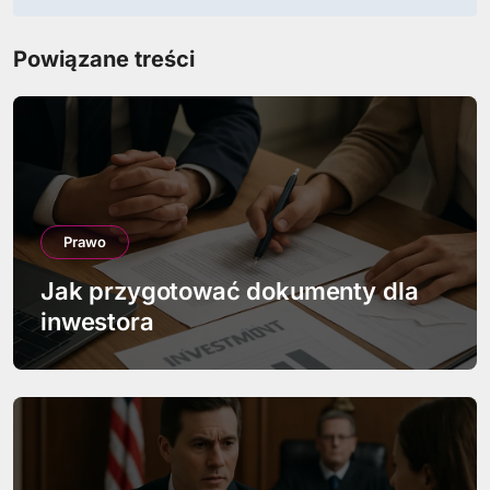
i
Powiązane treści
g
a
c
j
a
Prawo
w
Jak przygotować dokumenty dla
inwestora
p
i
s
u