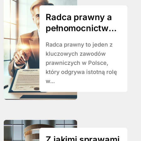
Radca prawny a
pełnomocnictwo –
co warto
Radca prawny to jeden z
wiedzieć?
kluczowych zawodów
prawniczych w Polsce,
który odgrywa istotną rolę
w...
Z jakimi sprawami