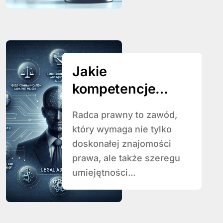
Jakie
kompetencje
powinien
Radca prawny to zawód,
posiadać dobry
który wymaga nie tylko
radca prawny?
doskonałej znajomości
prawa, ale także szeregu
umiejętności...