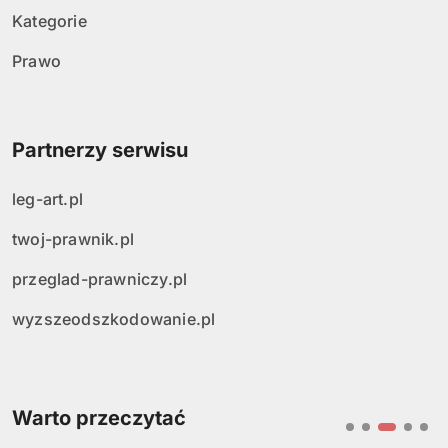
p
Kategorie
i
Prawo
s
ó
Partnerzy serwisu
w
leg-art.pl
twoj-prawnik.pl
przeglad-prawniczy.pl
wyzszeodszkodowanie.pl
Warto przeczytać