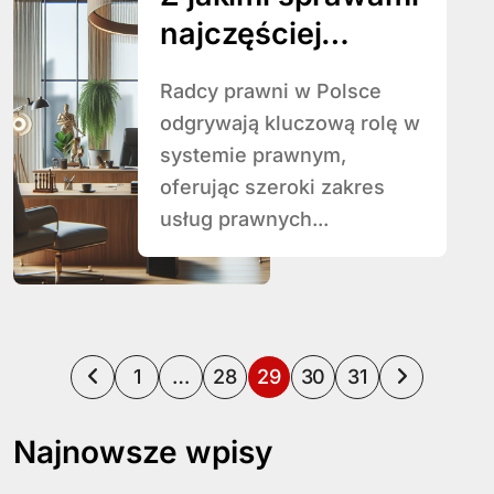
najczęściej
zgłaszają się
Radcy prawni w Polsce
klienci do radców
odgrywają kluczową rolę w
prawnych?
systemie prawnym,
oferując szeroki zakres
usług prawnych...
S
1
…
28
29
30
31
t
Najnowsze wpisy
r