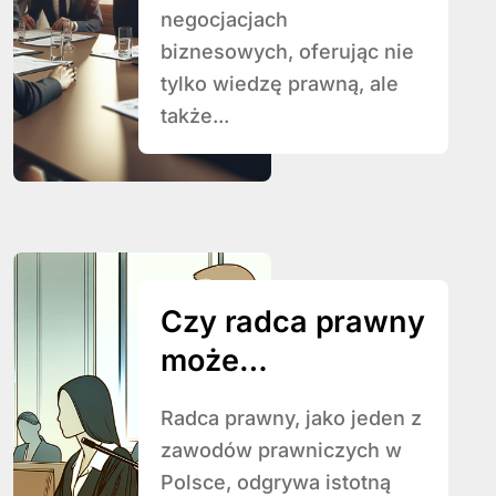
negocjacjach
biznesowych, oferując nie
tylko wiedzę prawną, ale
także...
Czy radca prawny
może
reprezentować
Radca prawny, jako jeden z
klienta w sądzie?
zawodów prawniczych w
Polsce, odgrywa istotną