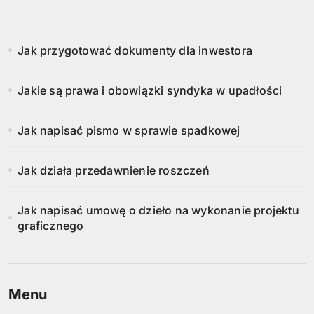
o
n
Jak przygotować dokumenty dla inwestora
i
Jakie są prawa i obowiązki syndyka w upadłości
c
o
Jak napisać pismo w sprawie spadkowej
w
Jak działa przedawnienie roszczeń
a
n
Jak napisać umowę o dzieło na wykonanie projektu
graficznego
i
e
w
Menu