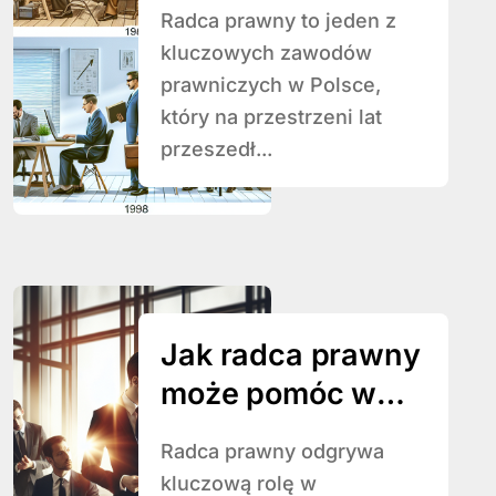
zawodzie radcy
Radca prawny to jeden z
prawnego na
kluczowych zawodów
przestrzeni lat.
prawniczych w Polsce,
który na przestrzeni lat
przeszedł...
Jak radca prawny
może pomóc w
negocjacjach
Radca prawny odgrywa
biznesowych?
kluczową rolę w