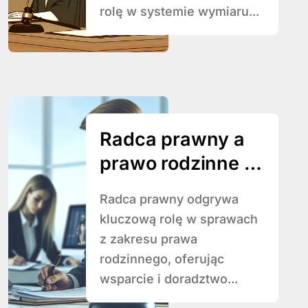
rolę w systemie wymiaru...
Radca prawny a
prawo rodzinne –
jak wspiera w
Radca prawny odgrywa
trudnych
kluczową rolę w sprawach
sprawach?
z zakresu prawa
rodzinnego, oferując
wsparcie i doradztwo...