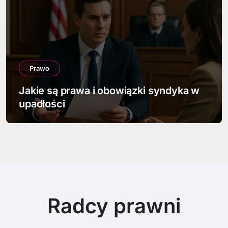
Prawo
 w
Jak napisać pismo w sprawie
spadkowej
Radcy prawni