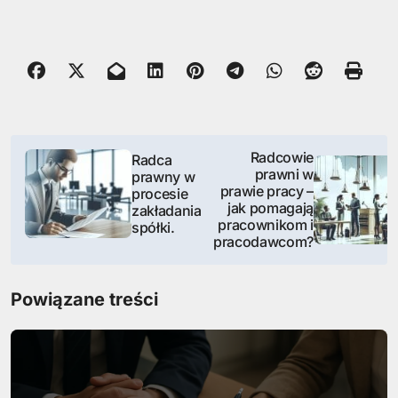
N
Radcowie
Radca
prawni w
prawny w
a
prawie pracy –
procesie
jak pomagają
zakładania
w
pracownikom i
spółki.
pracodawcom?
i
g
Powiązane treści
a
c