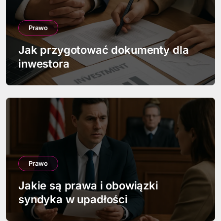
j
a
Prawo
w
Jak przygotować dokumenty dla
p
inwestora
i
s
u
Prawo
Jakie są prawa i obowiązki
syndyka w upadłości