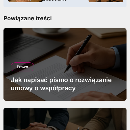
i
Powiązane treści
g
a
c
j
a
Prawo
w
Jak napisać pismo o rozwiązanie
umowy o współpracy
p
i
s
u