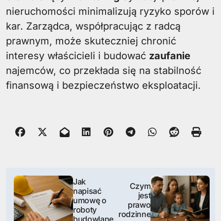
nieruchomości minimalizują ryzyko sporów i
kar. Zarządca, współpracując z radcą
prawnym, może skuteczniej chronić
interesy właścicieli i budować
zaufanie
najemców, co przekłada się na stabilność
finansową i bezpieczeństwo eksploatacji.
N
Jak
Czym
napisać
a
jest
umowę o
prawo
roboty
w
rodzinne
budowlane