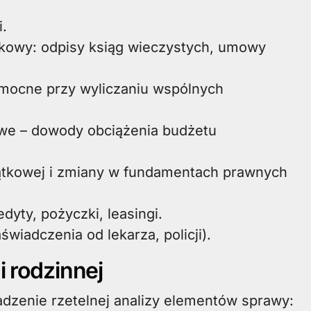
i.
kowy: odpisy ksiąg wieczystych, umowy
omocne przy wyliczaniu wspólnych
kowe – dowody obciążenia budżetu
ątkowej i zmiany w fundamentach prawnych
yty, pożyczki, leasingi.
iadczenia od lekarza, policji).
i rodzinnej
dzenie rzetelnej analizy elementów sprawy: