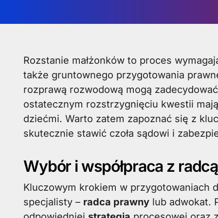
Rozstanie małżonków to proces wymagający nie tylko emocjonalnej odporności, lecz
także gruntownego przygotowania prawne
rozprawą rozwodową mogą zadecydować 
ostatecznym rozstrzygnięciu kwestii mają
dziećmi. Warto zatem zapoznać się z klu
skutecznie stawić czoła sądowi i zabezpi
Wybór i współpraca z radc
Kluczowym krokiem w przygotowaniach do
specjalisty –
radca prawny
lub adwokat. 
odpowiedniej
strategia
procesowej oraz 