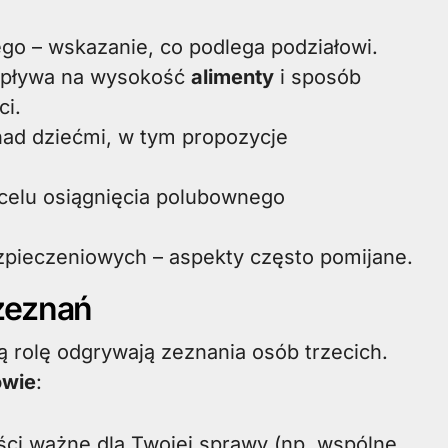
o – wskazanie, co podlega podziałowi.
 wpływa na wysokość
alimenty
i sposób
i.
nad dziećmi, w tym propozycje
 celu osiągnięcia polubownego
zpieczeniowych – aspekty często pomijane.
zeznań
rolę odgrywają zeznania osób trzecich.
owie
:
ści ważne dla Twojej sprawy (np. wspólne