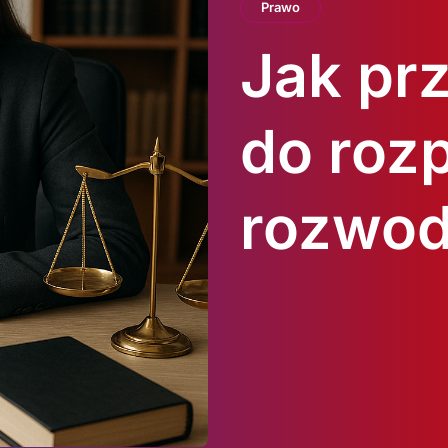
Prawo
Jak pr
do roz
rozwo