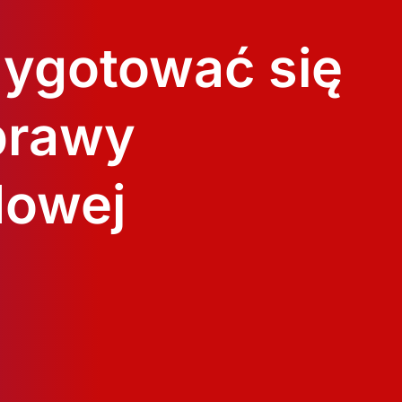
zygotować się
prawy
dowej