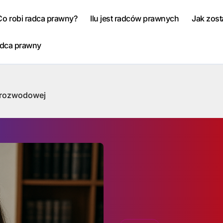
Co robi radca prawny?
Ilu jest radców prawnych
Jak zos
adca prawny
 rozwodowej