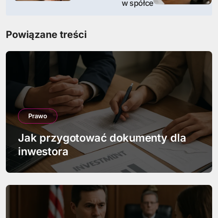
w spółce
i
g
Powiązane treści
a
c
j
a
Prawo
w
Jak przygotować dokumenty dla
p
inwestora
i
s
u