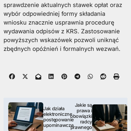
sprawdzenie aktualnych stawek opłat oraz
wybór odpowiedniej formy składania
wniosku znacznie usprawnia procedurę
wydawania odpisów z KRS. Zastosowanie
powyższych wskazówek pozwoli uniknąć
zbędnych opóźnień i formalnych wezwań.
N
Jakie są
Jak działa
prawa i
a
elektroniczne
obowiązki
postępowanie
radcy
w
upominawcze
prawnego