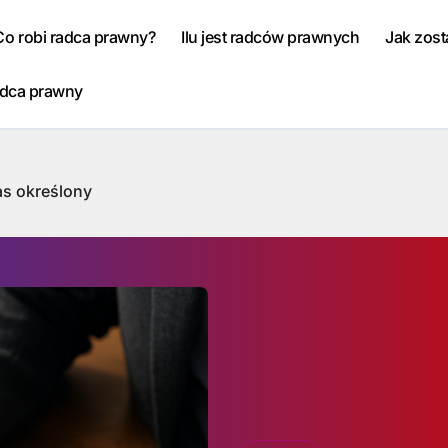
Co robi radca prawny?
Ilu jest radców prawnych
Jak zos
adca prawny
as określony