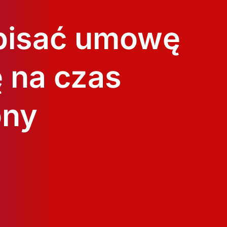
pisać umowę
ę na czas
ony