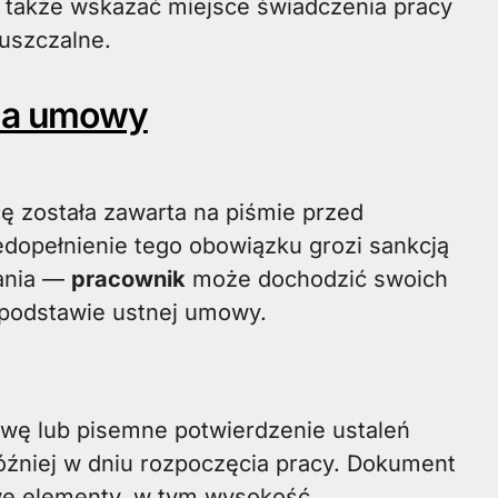
także wskazać miejsce świadczenia pracy
puszczalne.
rma umowy
 została zawarta na piśmie przed
edopełnienie tego obowiązku grozi sankcją
ania —
pracownik
może dochodzić swoich
 podstawie ustnej umowy.
ę lub pisemne potwierdzenie ustaleń
źniej w dniu rozpoczęcia pracy. Dokument
we elementy, w tym wysokość