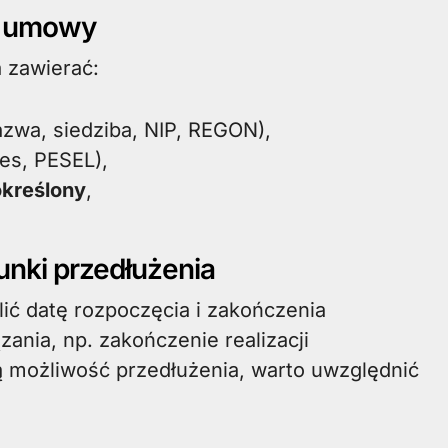
ju umowy
 zawierać:
zwa, siedziba, NIP, REGON),
es, PESEL),
określony
,
nki przedłużenia
ić datę rozpoczęcia i zakończenia
ania, np. zakończenie realizacji
ją możliwość przedłużenia, warto uwzględnić