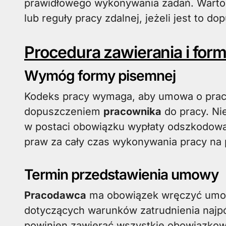
prawidłowego wykonywania zadań. Warto 
lub reguły pracy zdalnej, jeżeli jest to do
Procedura zawierania i fo
Wymóg formy pisemnej
Kodeks pracy wymaga, aby umowa o pracę
dopuszczeniem
pracownika
do pracy. Ni
w postaci obowiązku wypłaty odszkodow
praw za cały czas wykonywania pracy na
Termin przedstawienia umowy
Pracodawca
ma obowiązek wręczyć umow
dotyczących warunków zatrudnienia najpó
powinien zawierać wszystkie obowiązko