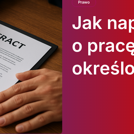
Prawo
Jak na
o prac
określ