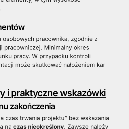
.
umentów
h osobowych pracownika, zgodnie z
 pracowniczej. Minimalny okres
sunku pracy. W przypadku kontroli
ntacji może skutkować nałożeniem kar
dy i praktyczne wskazówki
inu zakończenia
na czas trwania projektu” bez wskazania
tą na
czas nieokreślony
. Zawsze należy