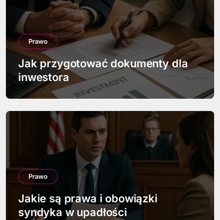
c
j
a
Prawo
w
Jak przygotować dokumenty dla
inwestora
p
i
s
u
Prawo
Jakie są prawa i obowiązki
syndyka w upadłości