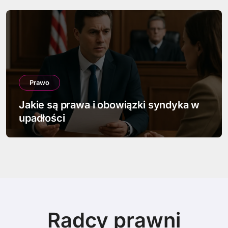
Prawo
Jak napisać pismo w sprawie
spadkowej
Radcy prawni