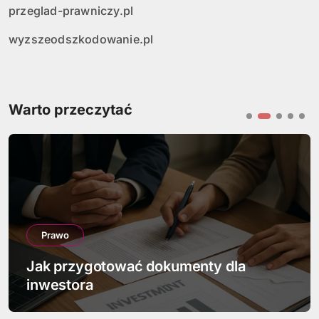
przeglad-prawniczy.pl
wyzszeodszkodowanie.pl
Warto przeczytać
Prawo
Jakie są prawa i obowiązki syndyka w
upadłości