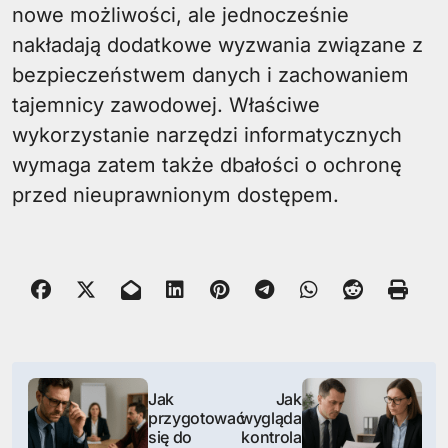
nowe możliwości, ale jednocześnie
nakładają dodatkowe wyzwania związane z
bezpieczeństwem danych i zachowaniem
tajemnicy zawodowej. Właściwe
wykorzystanie narzędzi informatycznych
wymaga zatem także dbałości o ochronę
przed nieuprawnionym dostępem.
N
Jak
Jak
a
przygotować
wygląda
się do
kontrola