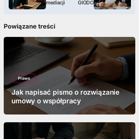
w
mediacji
GIODO
i
Powiązane treści
g
a
c
j
a
Prawo
w
Jak napisać pismo o rozwiązanie
umowy o współpracy
p
i
s